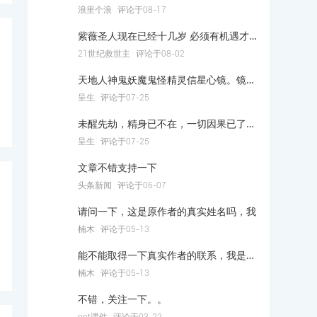
浪里个浪
评论于08-17
紫薇圣人现在已经十几岁 必须有机遇才能真正苏醒 苏醒以后将打破原有的秩序 希望和信仰在东方，21世纪的人们必须互爱 才能抵御世界的灾难 有人相助紫薇圣人才能打破原有的秩序 必定能觉醒龙脉
21世纪救世主
评论于08-02
天地人神鬼妖魔鬼怪精灵信星心镜。镜生光明。光明人心。而今镜碎残片，无光无明。人不在，天塌地陷，神迷鬼亡，魄死魂丧，异变的变异妖魔横世阴鬼当道，假的比真的完美。足可以以假乱真，没有一个清醒者都钱利而买，买身，买智，欲物化形，欲思而进，迷魂阵鬼打墙进得去出不来都在虚迷梦镜孽缘孽障孽畜幻形虚像中。盗妖魔鬼怪精灵混合一切，强词夺理。真说不过，知道明白清醒又能怎样，所以最好的法就是灭世，至于重生拿心接收末日审判去吧！求是罪过，问心无愧何惧生死。我去也。
呈生
评论于07-25
未醒先劫，精身已不在，一切因果已了燃，误会争力造天地，结果不知天地早已在，真人睡一觉，体迫降临凡乱世江湖妖魔横世，阴鬼当道，人心不保，世态炎凉，唯盗既猖娼，钱利理法……星盘智明见。而今非王道妖魔阴鬼霸世无一人，所以不得救，也救不得，灭世是最好的安排，末日审判2022真人自由安排，一切已经成道了身，无有生灭，妖魔你奈我何。哈哈哈哈心醒真在。真在星星何在啊？
呈生
评论于07-25
文章不错支持一下
头条新闻
评论于06-07
请问一下，这是原作者的真实姓名吗，我
楠木
评论于05-13
能不能取得一下真实作者的联系，我是有任务的人，找紫薇圣人希望能得到真实博主联系
楠木
评论于05-13
不错，关注一下。。