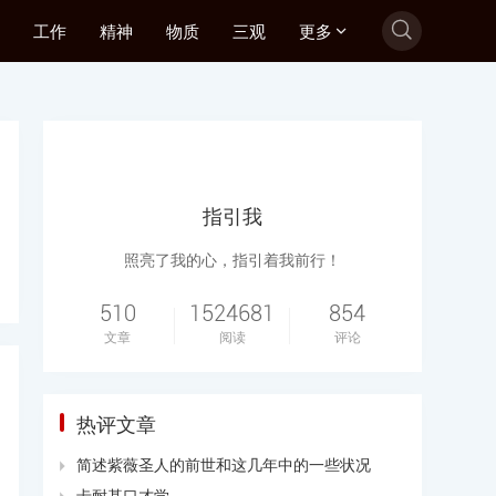

工作
精神
物质
三观
更多

指引我
照亮了我的心，指引着我前行！
510
1524681
854
文章
阅读
评论
热评文章
简述紫薇圣人的前世和这几年中的一些状况

卡耐基口才学