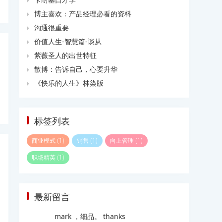

博主喜欢：产品经理必看的资料

沟通很重要

价值人生-智慧篇-谈从

紫薇圣人的出世特征

散博：告诉自己，心要升华

《快乐的人生》林染版

标签列表
商业模式
销售
向上管理
(1)
(1)
(1)
职场精英
(1)
最新留言
mark ，细品。 thanks